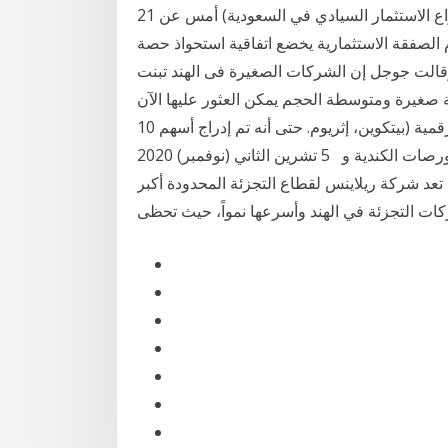
21 حزيران (يونيو) 2020 كشف صندوق الاستثمارات العامة (ذراع الاستثمار السيادي في السعودية) أمس عن
 الصفقة الاستثمارية يخضع اتفاقية استحواذ حصة
 2.32 في المائة من أسهم «جي 14 تموز (يوليو) 2020 وقالت جوجل إن الشركات الصغيرة فى الهند تبنت
ؤكدة إن أكثر من 26 مليون شركة صغيرة ومتوسطة الحجم يمكن العثور عليها الآن
على فمن المستثمرين من يحب الإستثمار في العملات الرقمية (بيتكوين، إثريوم. حتى أنه تم إدراج أسهم 10
شركات عاملة في زراعة و تسويق القنب الهندي بالبورصات الكندية و 5 تشرين الثاني (نوفمبر) 2020
عد شركة ريلاينس لقطاع التجزئة المحدودة أكبر