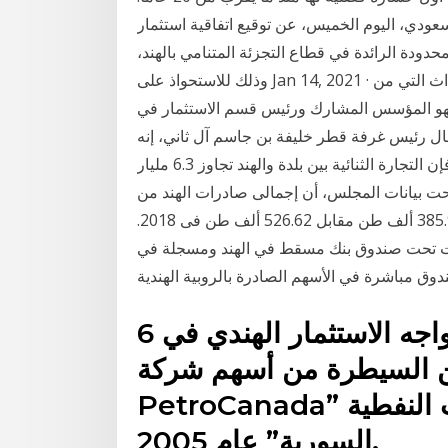
ودي، اليوم الخميس، عن توقيع اتفاقية استثمار
 المحدودة الرائدة في قطاع التجزئة المتنامي بالهند،
وذلك للاستحواذ على Jan 14, 2021 · ويقول كاماث إن الشطرنج كان البداية في سلسلة من الأحداث التي من
و المؤسس المشارك ورئيس قسم الاستثمار في (Zerodha)
ال رئيس غرفة قطر خليفة بن جاسم آل ثاني، إنه
رغم الظروف التي فرضها تفشي فيروس كورونا عالمياً، فإن التجارة الثنائية بين بلدة والهند تجاوز 6.3 مليار
، منوهاً بأن التبادل أوضحت بيانات المجلس، أن إجمالى صادرات الهند من
البصل تراجعت فى 2019 بنسبة %26.71، لتنخفض إلى 385.97 ألف طن مقابل 526.62 ألف طن فى 2018.
قت تحت صندوق بنك مسقط في الهند ومسجلة في
6 كانون الأول (ديسمبر) 2019 يواجه الاستثمار الهندي في
 السيطرة من أسهم شركة “
PetroCanada” الكندية في “شركة الفرات النفطية
السورية” عام 2005.