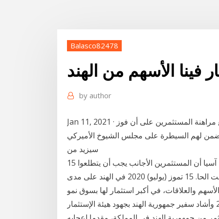
Balasco82478
ر فينا الأسهم من الهند
by
author
Jan 11, 2021 · وكانت الأسهم الأميركية صعدت الأسبوع الماضي مع مراهنة المستثمرين على أن فوز
ذي ضمن لهم السيطرة على مجلس الشيوخ الأميركي
سيزيد من
15 تشرين الأول (أكتوبر) 2020 يرى أغنى مصرفي في ​آسيا​ أن ​المستثمرين الأجانب​ يجب أن يتطلعوا
للاستثمار في الشركات ​الهند​ية، مع الإشارة إلى أن الوقت الحا. 15 تموز (يوليو) 2020 في الهند على مدى
أسهم والعلاقات، في أكبر استثمار لها بسوق نمو
رئيسي خارج الولايات المتحدة. 22 حزيران (يونيو) 2020 وأشاد سفير جمهورية الهند بجهود هيئة الإستثمار
مر من جمهورية الهند في المملكة، مقدما إعجابه