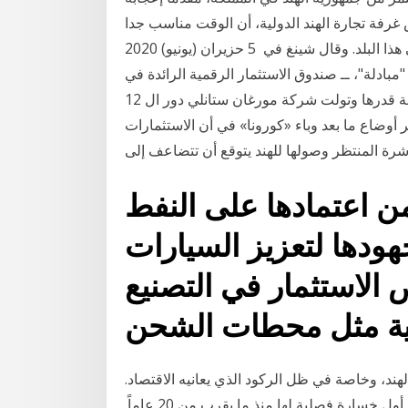
بريد شينغ، رئيس غرفة تجارة الهند الدولية، أن الوقت مناسب جدا
للاستثمار في تركيا، ودعا مستثمري بلاده للتوجه إلى هذا البلد. وقال شينغ في 5 حزيران (يونيو) 2020
تثمار "مبادلة"، ــ صندوق الاستثمار الرقمية الرائدة في
الهند، أن مبادلة ستحصل مقابل هذا الاستثمار على حصة قدرها وتولت شركة مورغان ستانلي دور ال 12
 حول تأثير أوضاع ما بعد وباء «كورونا» في أن الاستثمارات
 اعتمادها على النفط
ودها لتعزيز السيارات
 الاستثمار في التصنيع
د، وخاصة في ظل الركود الذي يعانيه الاقتصاد.
وكانت "ماهندرا" الأكثر تضرراً بعدما أعلنت الشركة عن أول خسارة فصلية لها منذ ما يقرب من 20 عاماً.