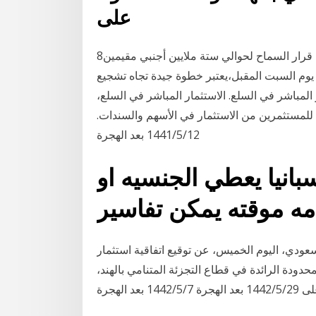
على
8‏‏/5‏‏/1442 بعد الهجرة اعتبر محللون وخبراء اقتصاديون،أن قرار السماح لحوالي ستة ملايين أجنبي مقيمين
 يوم السبت المقبل،يعتبر خطوة جيدة تجاه تشجيع
المباشر في السلع. الاستثمار المباشر في السلع،
 للمستثمرين من الاستثمار في الأسهم والسندات.
12‏‏/5‏‏/1441 بعد الهجرة
بانيا يعطي الجنسيه او
مه موقته يمكن تفاسير
ودي، اليوم الخميس، عن توقيع اتفاقية استثمار
 المحدودة الرائدة في قطاع التجزئة المتنامي بالهند،
 بعد الهجرة