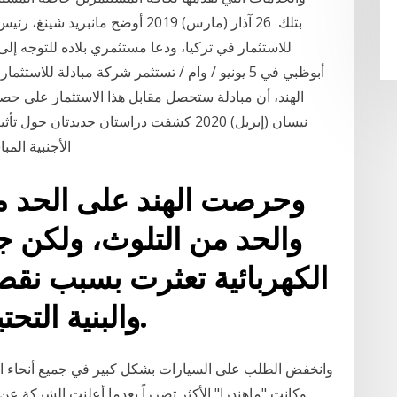
بتلك 26 آذار (مارس) 2019 أوضح مان
أبوظبي في 5 يونيو / وام / تستثمر شركة مبادلة للاس
نيسان (إبريل) 2020 كشفت دراستان جديدتان
الأجنبية المباشرة المنتظر وصولها للهند يتوقع أن تتضاعف إلى
وحرصت الهند على الحد من
والحد من التلوث، ولكن جه
الكهربائية تعثرت بسبب نقص
والبنية التحتية مثل محطات الشحن.
وانخفض الطلب على السيارات بشكل كبير في جميع أنحاء الهن