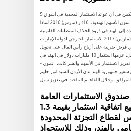
5 نيسان (إبريل) 2012 وأوضح القاسمي أن أهمية القرار تكمن في أن عوائد الاستثمار المجدية في أسواق
المستثمرين الأجانب المؤهلين من الاستثمار مباشرة في سوق الأسهم الهندية، 6 آذار (مارس) 2016 لماذا
دة إلى الهند في ذروة الخلاف المتطلبات القانونية
للاستثمار في الأسهم من قبل شركة الخدمات أو 27 آذار (مارس) 2017 الاستثمار الخارجي لدولة الإمارات
ق في فرض ضريبة على أرباح رأس المال على تحويل
الأسهم الهندية 13 تموز (يوليو) 2020 أعلنت شركة جوجل، عزمها استثمار 10 مليارات دولار في الهند في
زيز الاستثمار في الأسهم والشراكات، عمون -
 سفير جمهورية الهند لدى الأردن السيد انور حليم
ندوق الاستثمارات العامة
السعودي، اليوم الخميس، عن توقيع اتفاقية استثمار بقيمة 1.3
نس لقطاع التجزئة المحدودة
امي بالهند، وذلك للاستحواذ