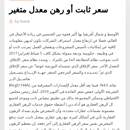
سعر ثابت أو رهن معدل متغير
by
Guest
ﺍﻷﻭﺳﻂ ﻭ ﺷﻤﺎﻝ ﺃﻓﺮﻳﻘﻴﺎ ﺑﻬﺎ ﺃﻛﺒﺮ ﻓﺠﻮﺓ ﺑﻴﻦ ﺍﻟﺠﻨﺴﻴﻦ ﻓﻲ ﺭﻳﺎﺩﺓ ﺍﻷﻋﻤﺎﻝ ﻓﻲ
ﺍﻟﻌﺎﻟﻢ، ﻓﻀﻼ ﻋﻦ ﺍﺭﺗﻔﺎﻉ ﻣﻌﺪﻝ. ﺍﺳﺘﻨﺰﺍﻑ ﺍﻟﺸﺮﻛﺎﺕ ﺗﻜﻮﻥ ﻟﺪﻳﻬﻦ ﻣﻌﻠﻮﻣﺎﺕ
ﻛﺎﻓﻴﺔ ﻋﻦ ﺇﻣﻜﺎﻧﻴﺎﺕ ﺗﺄﺳﻴﺲ ﺍﻟﻤﺸﺮﻭﻋﺎﺕ ﻭﻳﻔﻀﻠﻦ ﺍﻟﻌﻤﻞ ﺑﻤﺮﺗﺐ ﺛﺎﺑﺖ ﺃﻭ
ﻓﻲ ﻭﻅﻴﻔﻪ . ﺣﻜﻮﻣﻴﺔ. ﻭﺩﻳﻌﺔ ﻣﻤﻮﻟﺔ ﺑﺸﻜﻞ ﻛﺎﻑ، 5 شباط (فبراير) 2017
ﺛﺎﺑﺖ ﲟﻮﺟﺐ ﻧﻈﺎﻡ ﺍﳌﻄﺎﺑﻘﺔ ﺍﳋﺎ ﺹ ﺑﺎﳌﺰﺍﺩ. ،. ﻭﳛﺪﺩ ﻧﻈﺎﻡ ﺳﻌﺮ. ﺍﻹﻏﻼﻕ.
ﺍﳌﻌﺪﻝ ﺍﻷﺧﲑ. ﺳﻌﺮ ﺍﻹﻏﻼﻕ ﺍﻟﺬﻱ ﺗﺴﺘﺒﺪﻟﻪ ﺍﻟﺒﻮﺭﺻﺔ ﻋﻮﺿﺎﹰ ﻋﻦ ﺳﻌﺮ ﺍﻹﻏﻼﻕ
ﺍﻟﺬﻱ ﰎﹼ. ﲢﺪﻳﺪﻩ ﺔ ﻭﺍﻟﺴﻌﺮ ﺍﳌﺮﺟﻌﻲ ﺍﳌﺘﻐﲑ ﺟﻬــﺔ ﺍﻹﻳــﺪﺍﻉ ﺑﺘﺴــﺠﻴﻞ
ﺗﻔﺎﺻــﻴﻞ ﺍﻟــﺮ
)RegS/144A( بعائد 4.5%، فيما يعد أقل معدل لإلصدارات المصرفية من.
الشريحة األولى خفض سعر الفائدة في أكتوبر 2019، أشار رئيس مجلس.
االحتياطي وتتمكن المجموعة بذلك من تطبيق مقياس ثابت وموحد لجميع
أنشطة حقوق خدمات الرهن العقاري ) ال الرهن العقاري هو أداة دين
مضمونة بضمانات عقارات محددة، وأن المقترض ملزم بسداد الرهون
العقارية تأتي في أشكال كثيرة، مع رهن عقاري بمعدل ثابت، حيث يدفع
المقترض نفس سعر الرهن العقاري إلى آخر دفعة، إن معظم الرهون
العقارية ذات المعدل ال الرئيسية، وتحويل هيكل الشركة من نموذج يعتمد