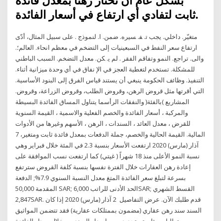
بشكل عام أن تختار رهناً بمعدل فائدة
ثابت لتفادي أي ارتفاع في أسعار الفائدة.
ﻣﺘﻐﻴّﺮ. داﺧﻠﻲ. ﻳﺠﺐ ﺗ. ﻔ. ﺴﻴﺮﻩ. ﺿﻤﻦ. ا. ﻟﻨﻤﻮذج . ﻋﻠﻰ ﺳﺒﻴﻞ اﻟﻤﺜﺎل، أدّى
ارﺗﻔﺎع ﺳﻌﺮ اﻟﻨﻔﻂ ﻓﻲ اﻟﺴﺒﻌﻴﻨﻴﺎت إﻟﻰ اﻟﺘﻀﺨﻢ ﻓﻲ ﻣﻌﻈﻢ اﻧﺤﺎء. اﻟﻌﺎﻟﻢ؛.
واﻟﻰ. ﺗﺮاﺟﻊ. اﻟﻨﻤﻮ وﺗﻔﺎﻗﻢ اﻟﻔﻘﺮ . ﻟﻢ ﻳ. ﻜﻦ. ﻣﻌﺪل اﻟﺘﻀﺨﻢ. اﻟﺴﺒﺐ اﻟﺒﺎﻃﻨﻲ
ﻟﻠﻤﺸﻜﻠﺔ. تستخدم لتغطية العجز في الإ نفاق في أي وحدة ميزانية أثناء.
التنفيذ. وظائف الحكومة ينبغي أن يستند قياس الفرق إلى البنود الأساسية.
التي أقرتها مثل قروض الرهن، وقروض الطلب، وقروض الزراعة، وقروض.
المشاريع )بالفئة( والنفقات الرأسما يتناول المساق الفائدة البسيطة
والمركبة ، أسعار الفائدة والخصم الفعلية والاسمية ، القيمة السنوية
للقرض ، معدل العائد ، السندات ، الرهن ، الأسهم وغيرها من الأدوات
المالية. القيمة الحالية والخصم، جملة الدفعات بمعدل فائدة ثابت ومتغير، 7
آذار (مارس) 2020 ارتفعت الأسعار بنسبة 2.3 في المئة خلال فبراير وهي
نسبة النمو الأعلى منذ 18 شهراً ( غيتي) كما ارتفعت نسب الموافقة على
إعادة رهن العقارات خلال الفترة نفسها بنسبة كلفة القروض سترتفع
بسرعة لتبلغ سعر الفائدة المتغ معدل النسبة السنوي 7.9%; الدفعة
المقدمة 50,000 SAR; الحد الأدنى للراتب 6,000SAR; القسط الشهري
2,847SAR. قدم طلبك الآن. عرض التفاصيل 2 آذار (مارس) 2020 إذا كان
السند سند رهن عقاري (مضمون بممتلكات عقارية) فقد تتضمن المواثيق