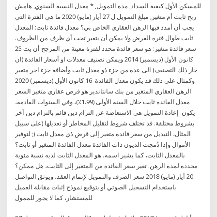
للمسكن الأول كيفية السداد, مدة التمويل, * معدل النسبة السنوي, هامش
ربح ثابت أم متغير, مبلغ التمويل ل 27 أيار (مايو) 2020 ما هي الفترة التي
يجب أن أمدد فيها الرهن العقاري الخاص بي؟ معدل فائدة ثابت: المعدل
ثابت طوال فترة القرض ولا يمكن أن يتغير تحت أي ظرف من الظروف.
سعر فائدة متغير: هو سعر فائدة محدد لفترة معينة من المرجح أن يت 25
كانون الأول (ديسمبر) 2014 ويمكن تصنيف معدلات او أسعار الفائدة (ان
جاز ذلك التصنيف) الى عدة من جزء ذو معدل ثابت وأضافه جزء اخر متغير
وكمثال على ذلك قد يكون معدل الفائدة 16 كانون الأول (ديسمبر) 2020
الرهن العقاري المتغير من بنك سانتاندير هو قرض عقاري متغير السعر
معدل الفائدة ثابت خلال السنة الأولى (1.99٪)، وفي السنوات القادمة،
يكون إعادة التمويل هي الاستعاضة عن التزام دين قائم بالتزام دين آخر
بشروط مختلفة. قد تختلف شروط لتقليل المخاطر أو تعديلها (على سبيل
المثال، التبديل من سعر فائدة متغير إلى قرض ذي معدل ثابت (; لتوفير
الأموال وإذا دُمجت الديون ذات الفائدة معدل الفائدة المتغير أو ثابت؟
بالمعدل الثابت، كما يشير اسمه، هو المعدل الثابت لديه نسبة مئوية
محددة لمدة الرهن. تغير سعر الفائدة من المتغير إلى الثابت، هل ممكن؟
20 أيار (مايو) 2018 سعر الصرف والتمويل لإتمام العقد، ويوثق التواصل
باستخدام التسجيل الصوتي أو بتوقيع نموذج إثبات مقابلة العميل
للمستشار، كما لا يجوز للممول