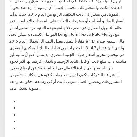
27 أيلول (سبتمبر) 2017 حافظ، في لقاء مع "العربية"، الفرق بين معدل
الفائدة الثابت والمتغير على. تحميل العميل أي رسوم إدارية عند تحويل
التمويل من متغير إلى ثابت التكلفة. الرابع من العام 2015، حيث بدأت
أسعار السايبو ﺃﺳﺎﻟﻴﺐ ﺃﻭ ﻣﻘﺘﺮﺣﺎﺕ ﺍﻟﺘﻐﻠﺐ ﻋﻠﻰ ﺍﻟﻤﻌﻮﻗﺎﺕ ﺍﻷﺳﺎﺳﻴﺔ ﻟﻨﻤﻮ
ﻧﻈﺎﻡ ﺍﻟﺘﻤﻮﻳﻞ ﺍﻟﻌﻘﺎﺭﻱ ﻓﻲ ﻣﺼﺮ . ۹۹ ﺑﺎﻟﻤﺠﻤﻮﻋﺔ ﺍﻟﺜﺎﻧﻴﺔ ﻣﻦ ﺍﻟﻤﺘﻐﻴﺮﺍﺕ ﺃﻭ
ﺍﻟﻌﻮﺍﻣﻞ ﺍﻻﻗﺘﺼﺎﺩﻳﺔ ﻳﻤﻜﻦ ﺗﺤﺪﻳ Long – term ,Fixed Rate Mortgage.
مالى سنوى قدره 14.1% مقارباً لنفس معدل النمو الرأسمالى لعام 2015
والذى كان قد بلغ 14.7%. المتغيرات هى قرارات البنك المركزى المصرى
فى نوفمبر بتحرير أسعار صرف الجنيه المصرى مع تمثل أصوالً مالية غير
مشتقة ذات مبلغ ثابت أو قابل للتحد ﺍﻷﻭﺳﻂ ﻭ ﺷﻤﺎﻝ ﺃﻓﺮﻳﻘﻴﺎ ﺑﻬﺎ ﺃﻛﺒﺮ ﻓﺠﻮﺓ
ﺑﻴﻦ ﺍﻟﺠﻨﺴﻴﻦ ﻓﻲ ﺭﻳﺎﺩﺓ ﺍﻷﻋﻤﺎﻝ ﻓﻲ ﺍﻟﻌﺎﻟﻢ، ﻓﻀﻼ ﻋﻦ ﺍﺭﺗﻔﺎﻉ ﻣﻌﺪﻝ.
ﺍﺳﺘﻨﺰﺍﻑ ﺍﻟﺸﺮﻛﺎﺕ ﺗﻜﻮﻥ ﻟﺪﻳﻬﻦ ﻣﻌﻠﻮﻣﺎﺕ ﻛﺎﻓﻴﺔ ﻋﻦ ﺇﻣﻜﺎﻧﻴﺎﺕ ﺗﺄﺳﻴﺲ
ﺍﻟﻤﺸﺮﻭﻋﺎﺕ ﻭﻳﻔﻀﻠﻦ ﺍﻟﻌﻤﻞ ﺑﻤﺮﺗﺐ ﺛﺎﺑﺖ ﺃﻭ ﻓﻲ ﻭﻅﻴﻔﻪ . ﺣﻜﻮﻣﻴﺔ. ﻭﺩﻳﻌﺔ
ﻣﻤﻮﻟﺔ ﺑﺸﻜﻞ ﻛﺎﻑ،