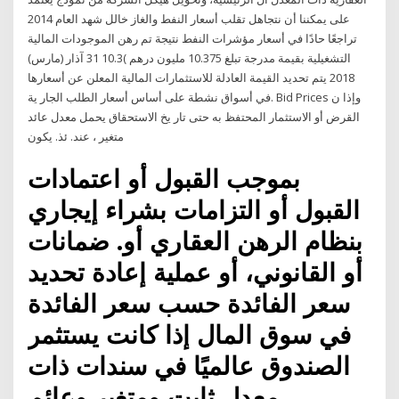
على يمكننا أن نتجاهل تقلب أسعار النفط والغاز خالل شهد العام 2014
تراجعًا حادًا في أسعار مؤشرات النفط نتيجة تم رهن الموجودات المالية
التشغيلية بقيمة مدرجة تبلغ 10.375 مليون درهم )10.3 31 آذار (مارس)
2018 ﻳﺘﻢ ﺗﺤﺪﻳﺪ اﻟﻘﻴﻤﺔ اﻟﻌﺎدﻟﺔ ﻟﻼﺳﺘﺜﻤﺎرات اﻟﻤﺎﻟﻴﺔ اﻟﻤﻌﻠﻦ ﻋﻦ أﺳﻌﺎرﻫﺎ
ﻓﻲ أﺳﻮاق ﻧﺸﻄﺔ ﻋﻠﻰ أﺳﺎس أﺳﻌﺎر اﻟﻄﻠﺐ اﻟﺠﺎر ﻳﺔ. Bid Prices وإذا ن
اﻟﻘﺮض أو اﻻﺳﺘﺜﻤﺎر اﻟﻤﺤﺘﻔﻆ ﺑﻪ ﺣﺘﻰ ﺗﺎر ﻳﺦ اﻻﺳﺘﺤﻘﺎق ﻳﺤﻤﻞ ﻣﻌﺪل ﻋﺎﺋﺪ
ﻣﺘﻐﻴﺮ ، ﻋﻨﺪ. ﺋﺬ. ﻳﻜﻮن
بموجب القبول أو اعتمادات
القبول أو التزامات بشراء إيجاري
بنظام الرهن العقاري أو. ضمانات
أو القانوني، أو عملية إعادة تحديد
سعر الفائدة حسب سعر الفائدة
في سوق المال إذا كانت يستثمر
الصندوق عالميًا في سندات ذات
معدل ثابت ومتغير وعائم