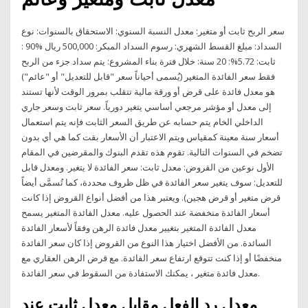
سعر الربح ثابت أو متغير: معدل النسبة السنوي: الاستحقاق بالسنوات: نوع
السداد: مبلغ القسط الشهري: رسوم السداد المبكر: 500,000 ريال %90 :
ثابت: 5.72%: 20 سنة: خلال فترة بناء المشروع: يتم سداد جزء من الربح
فقط سعر الفائدة المتغير (يُسمى أحياناً سعر "قابل للتعديل" أو "عائم")
هو معدل فائدة على قرض أو ورقة مالية تتقلب بمرور الوقت لأنها تستند
إلى معدل أو مؤشر مرجعي أساسي يتغير دورياً. سعر ثابت وسعر جاري
الداخلي الخام يتم حسابه عن طريق السعر الثابت فإنه يتم استعمال
أسعار سنة معينة كمقياس ويتم الاعتبار أن الأسعار بقت كما هي أي بدون
تضخم في السنوات التالية. تقوم هذه تقدم البنوك والمقرضين في المقام
الأول نوعين من القروض: معدل ثابت: سعر الفائدة لا يتغير. ومعدل قابل
للتعديل: سوف يتغير سعر الفائدة في ظل ظروف محددة، كما تُسمَّى أيضاً
قرض متغير أو قرض هجين). ويعتبر هذا من أفضل أنواع القروض إذا كانت
أسعار الفائدة منخفضة عند الحصول عليه. معدل الفائدة المتغير يسمح
معدل الفائدة المتغير بتغيير معدل فائدة الرهن وفقاً لأسعار الفائدة
السائدة. من الأفضل اختيار هذا النوع من القروض إذا كان سعر الفائدة
منخفضًا أو إذا كنت تتوقع ارتفاع سعر الفائدة. مع قرض الرهن العقاري مع
معدل فائدة متغير ، يمكنك الاستفادة من السقوط في سعر الفائدة.
معدل رد الفعل مقابل معدل ثابت عند